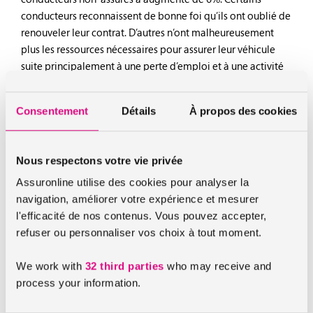
conducteurs reconnaissent de bonne foi qu’ils ont oublié de
renouveler leur contrat. D’autres n’ont malheureusement
plus les ressources nécessaires pour assurer leur véhicule
suite principalement à une perte d’emploi et à une activité
limitée.
Consentement
Détails
À propos des cookies
Il est facile d’acheter une fausse carte d’assurance sur les
réseaux sociaux pour une valeur de 50€. Lorsqu’on compare
avec les tarifs des
assurances auto
cela est tentant mais est
Nous respectons votre vie privée
illégal et ne sert à rien. En effet, en cas d’accident, le
conducteur qui n’est pas assuré devra rembourser
Assuronline utilise des cookies pour analyser la
l’intégralité des sommes versées à la victime et ce parfois
navigation, améliorer votre expérience et mesurer
durant toute sa vie.
l'efficacité de nos contenus. Vous pouvez accepter,
refuser ou personnaliser vos choix à tout moment.
Rouler sans assurance à un coût : une amande forfaitaire de
500€, qui descend à 400€ si le conducteur paye dans les 15
We work with
32 third parties
who may receive and
jours. En cas de récidive, le délit entraîne une amende d’un
process your information.
montant de 3 750€.