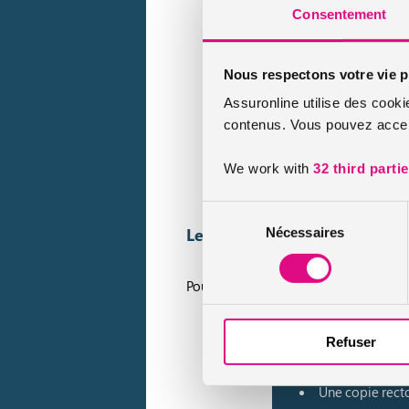
Consentement
Il faut être âgé
Nous respectons votre vie p
Être titulaire 
Assuronline utilise des cooki
contenus. Vous pouvez accept
S’engager dans 
de la catégorie B
We work with
32 third parti
Sélection
Les informations à transmett
Nécessaires
du
consentement
Pour conclure, c’est à l’établissement 
Refuser
La demande d’ai
Une copie recto