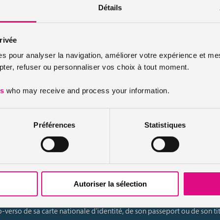
Détails
 d’au moins 18 ans
rivée
d’un contrat d’apprentissage en cours d’exécution
es pour analyser la navigation, améliorer votre expérience et mes
er, refuser ou personnaliser vos choix à tout moment.
la préparation des épreuves du permis de conduire autorisant la cond
es
who may receive and process your information.
re
Préférences
Statistiques
où il effectue sa formation que l’apprenti doit transmettre son dossier
Autoriser la sélection
de rédigée sur papier libre et signée par l’apprenti
-verso de sa carte nationale d’identité, de son passeport ou de son tit