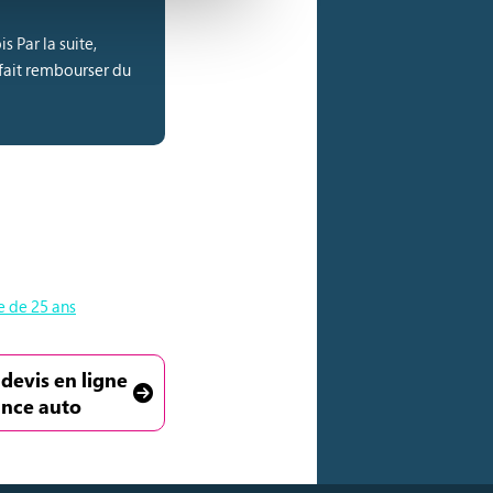
 Par la suite,
e fait rembourser du
e de 25 ans
 devis en ligne
ance auto