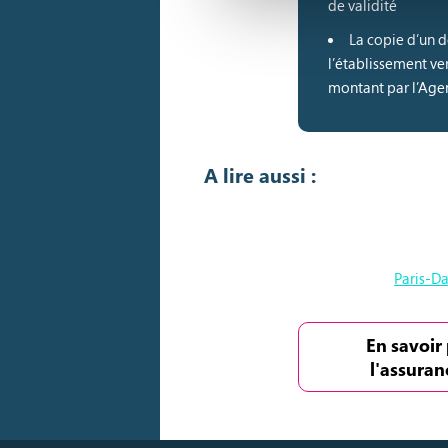
de validité
La copie d’un d
l’établissement ver
montant par l’Agen
A lire aussi :
Paris-D
En savoir 
l'assuran