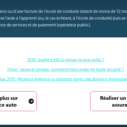
evis ou d’une facture de l’école de conduite datant de moins de 12 mois
se l’aide à l’apprenti (ou, le cas échéant, à l’école de conduite) puis s
ce de services et de paiement (opérateur public).
2018 : quelle a été la voiture la plus volée ?
Hiver : neige et verglas, comment bien rouler en toute sécurité ?
akar 2015 : Peugeot annonce sa présence après une absence remarqué
plus sur
Réaliser un
ce auto
assur