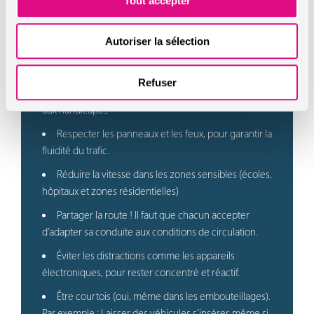
Tout accepter
Penser à laisser suffisamment d’espace aux cyclistes
et piétons
Autoriser la sélection
Ne pas circuler dans les couloirs de bus ou les pistes
cyclables
Refuser
Ne pas stationner sur les emplacements réservés
aux handicapés
Respecter les panneaux et les feux, pour garantir la
fluidité du trafic.
Réduire la vitesse dans les zones sensibles (écoles,
hôpitaux et zones résidentielles)
Partager la route ! Il faut que chacun accepter
d’adapter sa conduite aux conditions de circulation.
Éviter les distractions comme les appareils
électroniques, pour rester concentré et réactif.
Être courtois (oui, même dans les embouteillages).
Par exemple : Laisser des véhicules s’insérer, même si