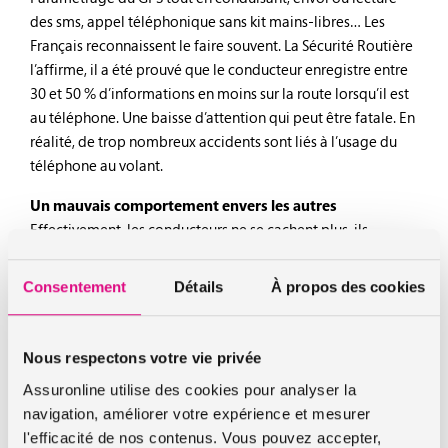
des sms, appel téléphonique sans kit mains-libres… Les
Français reconnaissent le faire souvent. La Sécurité Routière
l’affirme, il a été prouvé que le conducteur enregistre entre
30 et 50 % d’informations en moins sur la route lorsqu’il est
au téléphone. Une baisse d’attention qui peut être fatale. En
réalité, de trop nombreux accidents sont liés à l’usage du
téléphone au volant.
Un mauvais comportement envers les autres
Effectivement, les conducteurs ne se cachent plus, ils
avouent perdre patience rapidement et injurier un autre
conducteur, klaxonner facilement lorsque quelque chose les
Consentement
Détails
À propos des cookies
énerve, coller délibérément un véhicule qui n’avance pas
afin d’exercer une pression, descendre de leur véhicule pour
s’expliquer avec un autre conducteur. De plus, cela touche
Nous respectons votre vie privée
aussi les piétons, beaucoup leur refusent la priorité, et
Assuronline utilise des cookies pour analyser la
également le personnel d’intervention sur les chantiers, en
navigation, améliorer votre expérience et mesurer
ne ralentissant pas à l’approche d’une zone de travaux, les
l'efficacité de nos contenus. Vous pouvez accepter,
mettant ainsi en danger.