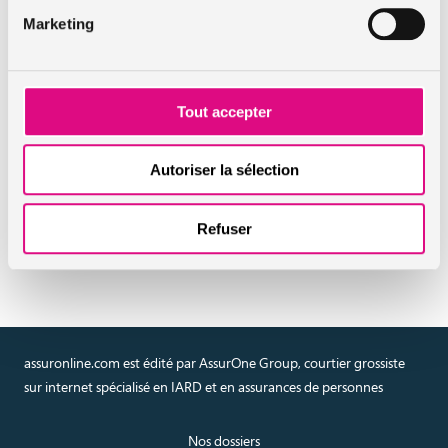
Marketing
Un nouveau type de glissières de sécurité pour bientôt
?
Tout accepter
En savoir plus sur l'assurance
auto Tous Risques
Autoriser la sélection
Réaliser un devis en ligne
Refuser
assurance auto Tous Risques
assuronline.com est édité par AssurOne Group, courtier grossiste
sur internet spécialisé en IARD et en assurances de personnes
Nos dossiers