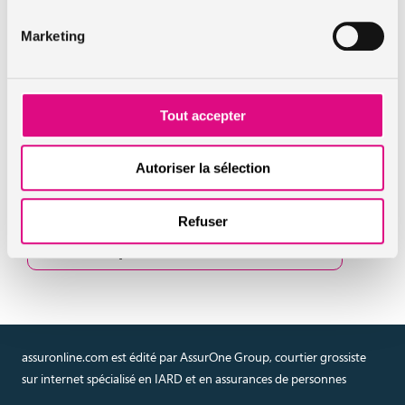
A lire aussi :
Marketing
Changer d’assurance plus simplement avec la loi
Hamon
Intempéries dans le sud-est de la France : la question
de l’indemnisation
Tout accepter
Assurance habitation : tout savoir afin de bien s’assurer
lorsque l’on possède des biens de valeur
Autoriser la sélection
Refuser
En savoir plus sur l'assurance
prêt immobilier
assuronline.com est édité par AssurOne Group, courtier grossiste
sur internet spécialisé en IARD et en assurances de personnes