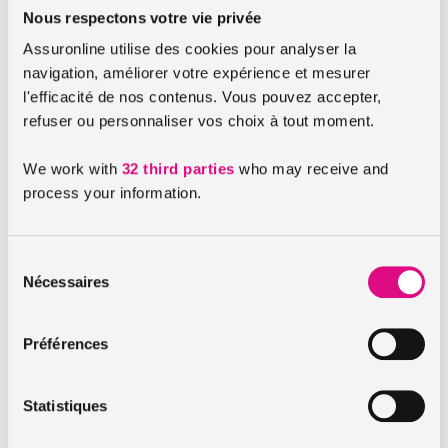
moins un an. De quoi satisfaire un grand nombre d’entre
Nous respectons votre vie privée
vous !
Assuronline utilise des cookies pour analyser la
navigation, améliorer votre expérience et mesurer
Cette loi Hamon s’appliquera également à d’autre contrat
l'efficacité de nos contenus. Vous pouvez accepter,
d’assurance. Il sera ainsi possible de résilier un contrat sans
refuser ou personnaliser vos choix à tout moment.
délai lors d’un doublon d’assurance téléphone portable, par
exemple. Les
assurances prêt immobilier
sont également
We work with
32 third parties
who may receive and
concernées. Quant aux prix, seule l’application effective de
process your information.
la loi permettra de savoir si la baisse prévue par le ministère
est réelle.
Sélection
Nécessaires
A lire aussi :
du
consentement
Assurance habitation Allemagne : l’assurance
Préférences
dommages pourrait devenir obligatoire
Hausse des tarifs de l’assurance habitation : une
Statistiques
conséquence des intempéries de 2013
Assurance habitation : bien assurer une maison