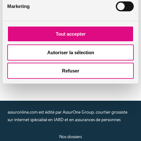
pendant le temps où elle est en construction
Marketing
En savoir plus sur l'assurance
habitation intermédiaire
Tout accepter
Autoriser la sélection
Réaliser un devis en ligne
assurance habitation
Refuser
intermédiaire
assuronline.com est édité par AssurOne Group, courtier grossiste
sur internet spécialisé en IARD et en assurances de personnes
Nos dossiers