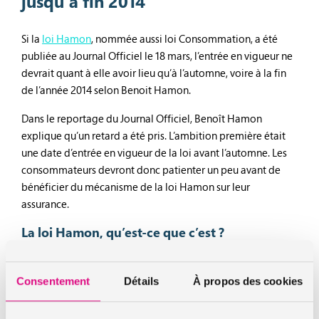
jusqu’à fin 2014
Si la
loi Hamon
, nommée aussi loi Consommation, a été
publiée au Journal Officiel le 18 mars, l’entrée en vigueur ne
devrait quant à elle avoir lieu qu’à l’automne, voire à la fin
de l’année 2014 selon Benoit Hamon.
Dans le reportage du Journal Officiel, Benoît Hamon
explique qu’un retard a été pris. L’ambition première était
une date d’entrée en vigueur de la loi avant l’automne. Les
consommateurs devront donc patienter un peu avant de
bénéficier du mécanisme de la loi Hamon sur leur
assurance.
La loi Hamon, qu’est-ce que c’est ?
La loi Hamon comporte notamment une partie qui
concerne l’assurance. Ainsi, dès l’entrée en vigueur de la loi,
Consentement
Détails
À propos des cookies
il sera possible de résilier son contrat d’
assurance voiture
ou
d’
assurance habitation
si celui-ci a été souscrit il y a au