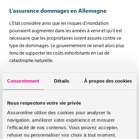
L’assurance dommages en Allemagne
L’Etat considère ainsi que les risques d’inondation
pourraient augmenter dans les années à venir et qu’il est
nécessaire que les propriétaires soient assurés contre ce
type de dommages. Le gouvernement ne serait alors plus
tenu de supporter les coûts exhorbitants en cas de
catastrophe naturelle.
Le système d’
assurance habitation
allemand est différent du
système français. En effet, en tant que locataire, on ne vous
Consentement
Détails
À propos des cookies
demandera pas de fournir un justificatif d’assurance comme
en France. Ainsi, il ressort que seulement 42% des
propriétaires sont assurés et il n’y a que 28% d’assurés dans
Nous respectons votre vie privée
le Brandebourg. Les assureurs allemands s’opposent déjà au
Assuronline utilise des cookies pour analyser la
projet du gouvernement : ils estiment ainsi que ce projet de
navigation, améliorer votre expérience et mesurer
loi est anticonstitutionnel, l’obligation d’assurance portant
l'efficacité de nos contenus. Vous pouvez accepter,
atteinte aux « droits fondamentaux » des Allemands.
refuser ou personnaliser vos choix à tout moment.