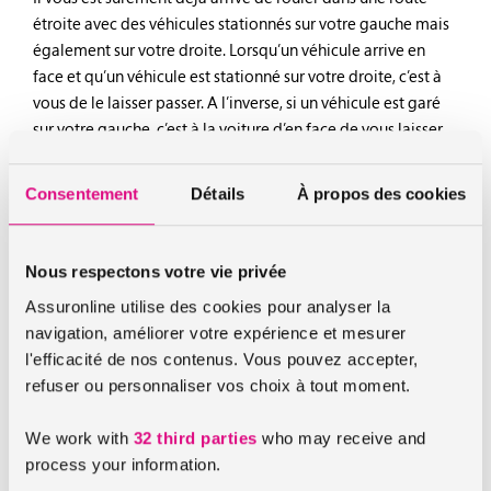
étroite avec des véhicules stationnés sur votre gauche mais
également sur votre droite. Lorsqu’un véhicule arrive en
face et qu’un véhicule est stationné sur votre droite, c’est à
vous de le laisser passer. A l’inverse, si un véhicule est garé
sur votre gauche, c’est à la voiture d’en face de vous laisser
passer.
Consentement
Détails
À propos des cookies
Ce rappel vous parait évident ? Et bien détrompez-vous,
beaucoup d’automobilistes ne respectent pas cette règle de
savoir-vivre.
Nous respectons votre vie privée
Assuronline utilise des cookies pour analyser la
Le remerciement
navigation, améliorer votre expérience et mesurer
l'efficacité de nos contenus. Vous pouvez accepter,
Combien de fois avez vous laissé la priorité à quelqu’un ou
refuser ou personnaliser vos choix à tout moment.
laissé traverser un piéton sans qu’il ne vous remercie ? Nous
savons ce que ça fait… C’est pourtant simple, rapide et ça
We work with
32 third parties
who may receive and
fait plaisir ! Un geste de la main, un signe de tête ou encore
process your information.
un sourire… Une simple attention de votre part peut parfois