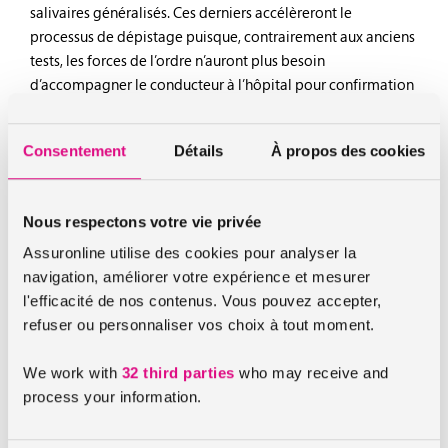
salivaires généralisés. Ces derniers accélèreront le
processus de dépistage puisque, contrairement aux anciens
tests, les forces de l’ordre n’auront plus besoin
d’accompagner le conducteur à l’hôpital pour confirmation
des résultats. Ces tests sont considérés comme plus fiables
et détectent 4 types de drogues (cannabis, cocaïne, héroïne
Consentement
Détails
À propos des cookies
et amphétamines). Ils auront pour but l’augmentation et
l’accélération des dépistages de stupéfiants. Sur une année,
les forces de l’ordre économiseront près de 300.000 heures
Nous respectons votre vie privée
de file d’attente à l’hôpital et cela réduira grandement les
dépenses de la justice dans les prélèvements sanguins.
Assuronline utilise des cookies pour analyser la
navigation, améliorer votre expérience et mesurer
l'efficacité de nos contenus. Vous pouvez accepter,
Consommer ou conduire à vous de choisir
refuser ou personnaliser vos choix à tout moment.
Les produits stupéfiants constituent un réel danger pour la
We work with
32 third parties
who may receive and
conduite : allongement des temps de réaction, difficulté
process your information.
d’appréciation des distances et trajectoires, altération de la
vision, de l’audition et de la coordination, comportements