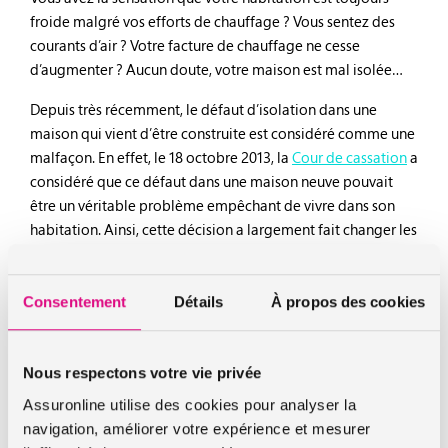
froide malgré vos efforts de chauffage ? Vous sentez des
courants d’air ? Votre facture de chauffage ne cesse
d’augmenter ? Aucun doute, votre maison est mal isolée…
Depuis très récemment, le défaut d’isolation dans une
maison qui vient d’être construite est considéré comme une
malfaçon. En effet, le 18 octobre 2013, la
Cour de cassation
a
considéré que ce défaut dans une maison neuve pouvait
être un véritable problème empêchant de vivre dans son
habitation. Ainsi, cette décision a largement fait changer les
choses pour les propriétaires.
L’
assurance habitation
ne prenant pas en charge ce type de
Consentement
Détails
À propos des cookies
problème, il était auparavant impossible d’obtenir gain de
cause lors d’un défaut d’isolation. Ce qui laissait les
propriétaires dans un désarroi total. Désormais, il est
Nous respectons votre vie privée
possible de faire jouer la garantie décennale du
Assuronline utilise des cookies pour analyser la
constructeur. Celle-ci est en mesure, s’il a été établi que la
navigation, améliorer votre expérience et mesurer
maison n’est pas habitable en l’état, d’indemniser les