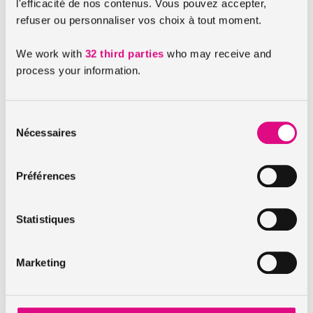
l'efficacité de nos contenus. Vous pouvez accepter,
propriétaires. Loin d’être considéré comme annexe, le
refuser ou personnaliser vos choix à tout moment.
défaut d’isolation fait désormais partie des malfaçons qui
sont indemnisées.
We work with
32 third parties
who may receive and
process your information.
A lire aussi :
Installation d’un détecteur de fumée : l’échéance du 8
Sélection
Nécessaires
mars 2015
du
consentement
Assurance habitation : être bien couvert par son
contrat dans le cas d’une explosion
Préférences
Assurance habitation dans le cadre d’une copropriété :
ce qui est protégé par le contrat
Statistiques
En savoir plus sur l'assurance
Marketing
habitation