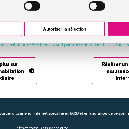
Installation d’un détecteur de fumée : l’échéance du 8 mars 2015
Autoriser la sélection
aut d’isolation : assurance habitation ou garantie décennale du const
ance habitation : être bien couvert par son contrat dans le cas d’une 
plus sur
Réaliser un
habitation
assuranc
diaire
inter
urtier grossiste sur internet spécialisé en IARD et en assurances de personn
Infos et conseils assurance auto