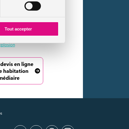
Tout accepter
ructeur
explosion
 devis en ligne
e habitation
médiaire
es