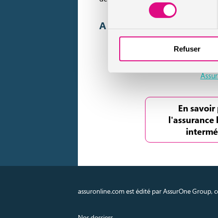
consentement
A lire aussi :
Refuser
Déf
Assur
En savoir 
l'assurance 
intermé
assuronline.com est édité par AssurOne Group, co
Nos dossiers