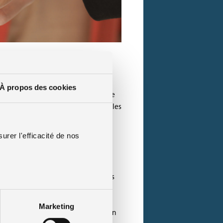
on choisir ?
À propos des cookies
 place doivent être appliquées par le
e-ci a en effet pour but de couvrir les
urer l'efficacité de nos
ntie responsabilité civile. Ainsi, les
sement. Attention, toutes les
lement individuellement chaque
Marketing
rire en plus une assurance habitation