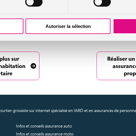
son lieu de vie.
Autoriser la sélection
abitation et litiges avec vos voisins : les recours et l’aide dont vous 
ation : la protection de vos biens situés à l’extérieur de la maison en
plus sur
Réaliser un
habitation
assuranc
taire
prop
urtier grossiste sur internet spécialisé en IARD et en assurances de personn
Infos et conseils assurance auto
Infos et conseils assurance moto