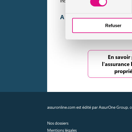
individuelle pour ses biens propres et 
A lire aussi :
Refuser
Assurance h
Assurance habit
En savoir 
l'assurance 
proprié
assuronline.com est édité par AssurOne Group, co
Nos dossiers
Mentions légales