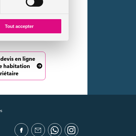
Tout accepter
pouvez disposer
 cas d’intempéries
 devis en ligne
e habitation
riétaire
es