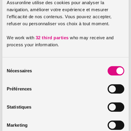
Assuronline utilise des cookies pour analyser la
Il existe tout de même un plafond après 13 années de
navigation, améliorer votre expérience et mesurer
bonus, le coefficient de réduction se fige à 0,5.
l'efficacité de nos contenus. Vous pouvez accepter,
refuser ou personnaliser vos choix à tout moment.
C’est-à-dire que vous ne payez plus que la moitié de votre
cotisation initiale.
We work with
32 third parties
who may receive and
Et cerise sur le gâteau, après 3 années à 0,5, soit tout de
process your information.
même 16 années consécutives de bonus, votre 1
er
sinistre
responsable ne sera pas pris en compte et vous ne serez pas
malussé !
Sélection
Nécessaires
du
consentement
Comprendre le bonus malus : les règles de
Préférences
calculs du malus assurance auto
À l’inverse, le malus augmente donc votre cotisation
Statistiques
d’assurance.
En cas d’accident responsable, votre cotisation va
Marketing
augmenter de 25%. Si les torts sont partagés,