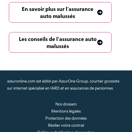
En savoir plus sur l'assurance
auto malussés
Les conseils de l'assurance auto
malussés
assuronline.com est édité par AssurOne Group, courtier grossiste
sur internet spécialisé en IARD et en assurances de personnes
Nos dossiers
Mentions légales
Protection des données
Résilier votre contrat