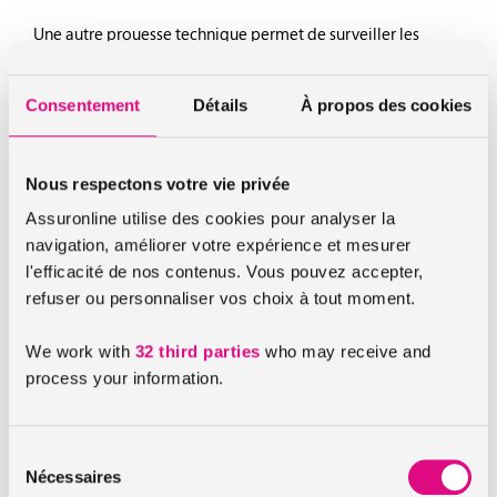
Une autre prouesse technique permet de surveiller les
changements de direction imprévus et prévient le
conducteur par une vibration.
Consentement
Détails
À propos des cookies
Ces nouvelles technologies ont le mérite d’accroître les
performances des véhicules en termes de sécurité. Grâce à
elles, les compagnies d’assurance auto misent sur une
Nous respectons votre vie privée
diminution du nombre d’accidents sur les routes.
Assuronline utilise des cookies pour analyser la
navigation, améliorer votre expérience et mesurer
l'efficacité de nos contenus. Vous pouvez accepter,
Les nouvelles technologies viennent en aide
refuser ou personnaliser vos choix à tout moment.
aux compagnies d’assurance auto
Le taux de mortalité au volant pourrait baisser grâce à ces
We work with
32 third parties
who may receive and
nouvelles technologies. Mais celles-ci jouent également en
process your information.
faveur des compagnies d’assurance auto.
En effet, ces avancées devraient en premier lieu éviter bon
Sélection
nombre de dégâts matériels. Ainsi, si les risques d’accident
Nécessaires
du