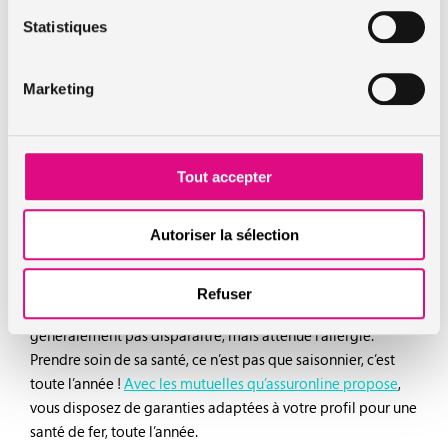
Ne pas faire sécher le linge dehors
Statistiques
Éviter de tondre la pelouse
Limiter les promenades en nature
Marketing
Rouler fenêtres fermées en voiture
Faire le ménage plus régulièrement
Tout accepter
La désensibilisation peut également fonctionner sur
Autoriser la sélection
certains patients. L’allergologue lui administre quelques
gouttes d’extraits allergéniques sous la langue, par petites
doses, afin qu’il finisse par s’y habituer. Mais il faudra être
Refuser
patient, la désensibilisation dure environ 3 ans et ne fait
généralement pas disparaître, mais atténue l’allergie.
Prendre soin de sa santé, ce n’est pas que saisonnier, c’est
toute l’année !
Avec les mutuelles qu’assuronline propose
,
vous disposez de garanties adaptées à votre profil pour une
santé de fer, toute l’année.