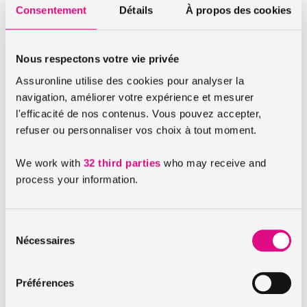
Consentement
Détails
À propos des cookies
Une solution pour vaincre l’allergie ?
Nous respectons votre vie privée
Pas vraiment. On ne peut pas être certain d’éradiquer
Assuronline utilise des cookies pour analyser la
l’allergie, mais on peut l’atténuer. Notamment en évitant
navigation, améliorer votre expérience et mesurer
tout contact direct avec l’allergène en question. Il faudra
l'efficacité de nos contenus. Vous pouvez accepter,
alors se renseigner sur la présence de pollens dans les
refuser ou personnaliser vos choix à tout moment.
différentes régions françaises.
La carte de vigilance pollen
du RNSA
(le Réseau National de Surveillance
We work with
32 third parties
who may receive and
Aérobiologique) permet d’avoir une vision d’ensemble sur
process your information.
toute la France.
Pour éviter que l’allergène ne reste sur soi, il est conseillé de
se doucher, se laver les cheveux, se laver les mains et
Sélection
changer de vêtements fréquemment.
Nécessaires
du
consentement
Autres astuces afin de limiter sa prolifération :
Préférences