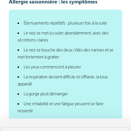
Allergie saisonnière : les symptômes
Éternuements répétitifs : plusieurs fois à la suite
Le nez se met à couler abondamment, avec des
sécrétions claires
Le nez se bouche des deux côtés des narines et se
met fortement à gratter
Les yeux commencent à pleurer
La respiration devient difficile et sifflante, la toux
apparaît
La gorge peut démanger
Une irritabilité et une fatigue peuvent se faire
ressentir
Parfois : une conjonctivite, de l’urticaire ou de
l’asthme