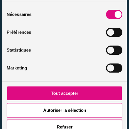
Protection des données
Sélection
Résilier votre contrat
Nécessaires
du
Politique d’utilisation des cookies
consentement
Notre FAQ assurance
Préférences
Conseils assurance auto malussés
Conseils assurance voiture sans permis
Conseils assurance auto tous risques
Statistiques
Conseils assurance auto pour résiliés
Infos et conseils assurance auto
Marketing
Infos et conseils assurance moto
Infos et conseils assurance habitation
Infos et conseils assurance personnes / animaux
Tout accepter
Nos actualités
Autoriser la sélection
Refuser