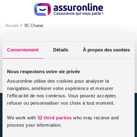
Accueil
RC Chasse
RC Chasse
Consentement
Détails
À propos des cookies
Les risques liés « aux activités de chasse » sont garanties,
sous réserve d’être détenteur d’un permis de chasse en
cours de validité.
Nous respectons votre vie privée
Assuronline utilise des cookies pour analyser la
navigation, améliorer votre expérience et mesurer
l'efficacité de nos contenus. Vous pouvez accepter,
refuser ou personnaliser vos choix à tout moment.
assuronline.com est édité par AssurOne Group, courtier grossiste
sur internet spécialisé en IARD et en assurances de personnes
We work with
32 third parties
who may receive and
process your information.
Nos dossiers
Mentions légales