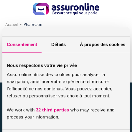
Accueil
Pharmacie
Pharmacie
Consentement
Détails
À propos des cookies
(remboursée sécurité sociale : vignettes blanches, bleues,
oranges)
Nous respectons votre vie privée
Assuronline utilise des cookies pour analyser la
navigation, améliorer votre expérience et mesurer
l'efficacité de nos contenus. Vous pouvez accepter,
assuronline.com est édité par AssurOne Group, courtier grossiste
refuser ou personnaliser vos choix à tout moment.
sur internet spécialisé en IARD et en assurances de personnes
We work with
32 third parties
who may receive and
Nos dossiers
process your information.
Mentions légales
Protection des données