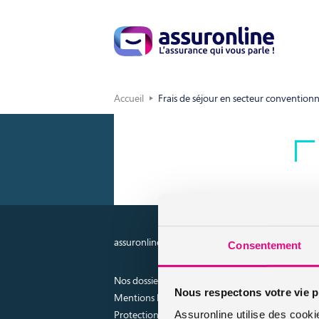
Accueil
Frais de séjour en secteur convention
assuronline.com est édité par AssurOne Group, co
Consentement
Nos dossiers
Nous respectons votre vie p
Mentions légales
Protection des données
Assuronline utilise des cooki