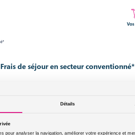
Vos
né*
Frais de séjour en secteur conventionné*
urtier grossiste sur internet spécialisé en IARD et en assurances de personn
Détails
Infos et conseils assurance auto
rivée
Infos et conseils assurance moto
es pour analyser la navigation, améliorer votre expérience et mes
Infos et conseils assurance habitation