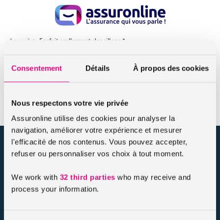
Accueil
Forfait scellement des sillons *
Forfait scellement des sillons *
Consentement
Détails
À propos des cookies
Par dent, par an, par bénéficiaire
Nous respectons votre vie privée
Assuronline utilise des cookies pour analyser la
navigation, améliorer votre expérience et mesurer
l'efficacité de nos contenus. Vous pouvez accepter,
assuronline.com est édité par AssurOne Group, courtier grossiste
refuser ou personnaliser vos choix à tout moment.
sur internet spécialisé en IARD et en assurances de personnes
We work with
32 third parties
who may receive and
Nos dossiers
process your information.
Mentions légales
Protection des données
Résilier votre contrat