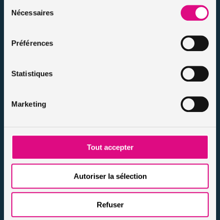
Sélection
Politique d’utilisation des cookies
Nécessaires
du
Notre FAQ assurance
consentement
Conseils assurance auto malussés
Préférences
Conseils assurance voiture sans permis
Conseils assurance auto tous risques
Conseils assurance auto pour résiliés
Statistiques
Infos et conseils assurance auto
Infos et conseils assurance moto
Marketing
Infos et conseils assurance habitation
Infos et conseils assurance personnes / animaux
Nos actualités
Tout accepter
Autoriser la sélection
Refuser