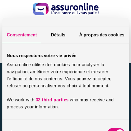
Accueil
Fécondation in vitro
Consentement
Détails
À propos des cookies
Fécondation in vitro
Nous respectons votre vie privée
Assuronline utilise des cookies pour analyser la
navigation, améliorer votre expérience et mesurer
assuronline.com est édité par AssurOne Group, courtier grossiste
l'efficacité de nos contenus. Vous pouvez accepter,
sur internet spécialisé en IARD et en assurances de personnes
refuser ou personnaliser vos choix à tout moment.
Nos dossiers
We work with
32 third parties
who may receive and
Mentions légales
process your information.
Protection des données
Résilier votre contrat
Politique d’utilisation des cookies
Sélection