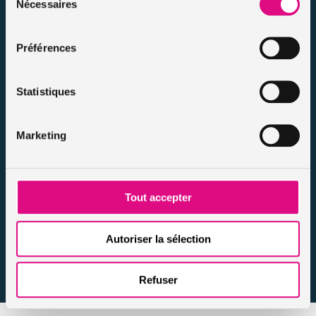
Notre FAQ assurance
Nécessaires
du
Conseils assurance auto malussés
consentement
Conseils assurance voiture sans permis
Préférences
Conseils assurance auto tous risques
Conseils assurance auto pour résiliés
Statistiques
Infos et conseils assurance auto
Infos et conseils assurance moto
Infos et conseils assurance habitation
Marketing
Infos et conseils assurance personnes / animaux
Nos actualités
Tout accepter
Autoriser la sélection
Refuser