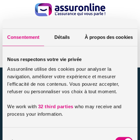
Accueil
Cures thermales*
Consentement
Détails
À propos des cookies
Cures thermales*
Nous respectons votre vie privée
Assuronline utilise des cookies pour analyser la
navigation, améliorer votre expérience et mesurer
assuronline.com est édité par AssurOne Group, courtier grossiste
l'efficacité de nos contenus. Vous pouvez accepter,
sur internet spécialisé en IARD et en assurances de personnes
refuser ou personnaliser vos choix à tout moment.
Nos dossiers
We work with
32 third parties
who may receive and
Mentions légales
process your information.
Protection des données
Résilier votre contrat
Politique d’utilisation des cookies
Sélection