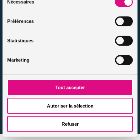
Notre FAQ assurance
Nécessaires
du
Conseils assurance auto malussés
consentement
Conseils assurance voiture sans permis
Préférences
Conseils assurance auto tous risques
Conseils assurance auto pour résiliés
Statistiques
Infos et conseils assurance auto
Infos et conseils assurance moto
Infos et conseils assurance habitation
Marketing
Infos et conseils assurance personnes / animaux
Nos actualités
Tout accepter
Autoriser la sélection
Refuser