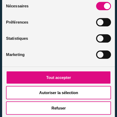
Sélection
Politique d’utilisation des cookies
Nécessaires
du
Notre FAQ assurance
consentement
Conseils assurance auto malussés
Conseils assurance voiture sans permis
Préférences
Conseils assurance auto tous risques
Conseils assurance auto pour résiliés
Statistiques
Infos et conseils assurance auto
Infos et conseils assurance moto
Marketing
Infos et conseils assurance habitation
Infos et conseils assurance personnes / animaux
Nos actualités
Tout accepter
Autoriser la sélection
Refuser