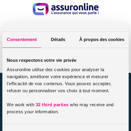
Accueil
Consultations, visites , analyses, imagerie
Consultations, visites , analyses,
Consentement
Détails
À propos des cookies
imagerie
Nous respectons votre vie privée
Assuronline utilise des cookies pour analyser la
navigation, améliorer votre expérience et mesurer
assuronline.com est édité par AssurOne Group, courtier grossiste
l'efficacité de nos contenus. Vous pouvez accepter,
sur internet spécialisé en IARD et en assurances de personnes
refuser ou personnaliser vos choix à tout moment.
We work with
32 third parties
who may receive and
Nos dossiers
process your information.
Mentions légales
Protection des données
Résilier votre contrat