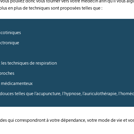
. Vous pouvez donc vous tourner vers votre médecin afin qu’il vous aigu
 plus en plus de techniques sont proposées telles que :
nicotiniques
ectronique
t les techniques de respiration
 proches
ts médicamenteux
ouces telles que l’acupuncture, l’hypnose, l’auriculothérapie, l’hom
 aides qui correspondront à votre dépendance, votre mode de vie et vos