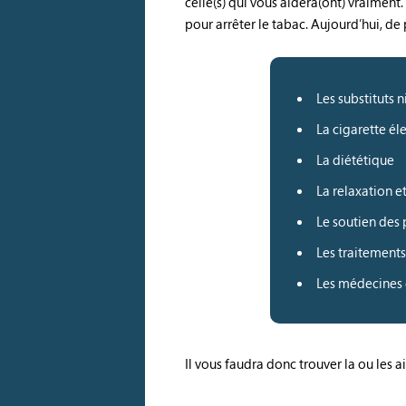
celle(s) qui vous aidera(ont) vraiment
pour arrêter le tabac. Aujourd’hui, de
Les substituts 
La cigarette él
La diététique
La relaxation e
Le soutien des
Les traitemen
Les médecines d
Il vous faudra donc trouver la ou les