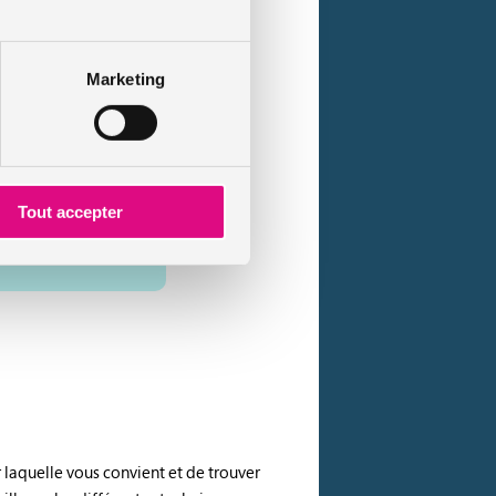
celui d’une personne
Marketing
par 2. Le risque
e et de la vessie
Tout accepter
sonnes n’ayant jamais
r laquelle vous convient et de trouver