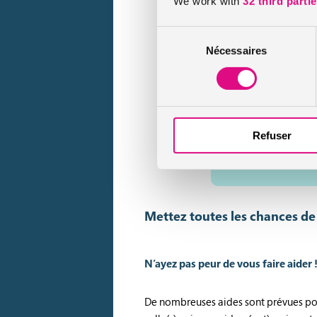
We work with
32 third parti
en plus et la fonc
Sélection
1 an après la d
Nécessaires
du
n’ayant jamais fum
consentement
5 ans après la 
d’infarctus du myo
10 à 20 ans apr
Refuser
proche de celui de
fumé.
Mettez toutes les chances de v
N’ayez pas peur de vous faire aider 
De nombreuses aides sont prévues pour a