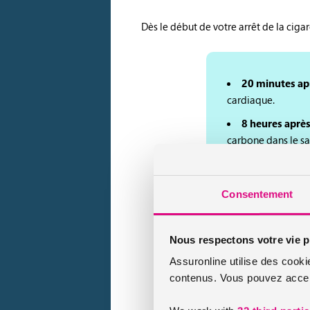
Dès le début de votre arrêt de la cig
20 minutes apr
cardiaque.
8 heures après
carbone dans le sa
24 heures aprè
nicotine est élimi
Consentement
48 heures aprè
72 heures aprè
Nous respectons votre vie p
relâcher et l’éner
Assuronline utilise des cooki
2 semaines à 3
contenus. Vous pouvez accept
souffle, les termin
1 à 9 mois aprè