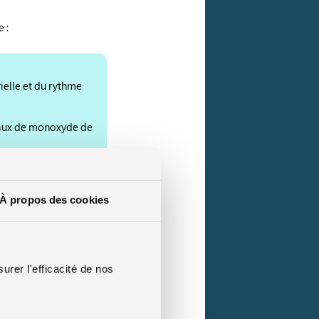
 :
rielle et du rythme
 taux de monoxyde de
s du myocarde. La
s résidus de fumée.
À propos des cookies
ualité du sommeil.
ommencent à se
urer l'efficacité de nos
igue, amélioration du
ment diminue de plus