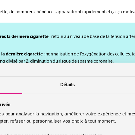
arette, de nombreux bénéfices apparaitront rapidement et ça, ça motive
ès la dernière cigarette
: retour au niveau de base de la tension arté
 la dernière cigarette
: normalisation de l’oxygénation des cellules,
ng divisé par 2, diminution du risque de spasme coronaire.
s la dernière cigarette
: début de la diminution du risque d’infarctu
née de l’organisme, les poumons commencent à évacuer le mucus et le
Détails
s la dernière cigarette
: amélioration du goût et de l’odorat, de la q
s la dernière cigarette
: respirer devient plus facile. Les bronches c
rivée
gie augmente.
es pour analyser la navigation, améliorer votre expérience et mes
 mois après la dernière cigarette
: diminution de la toux et de la fat
er, refuser ou personnaliser vos choix à tout moment.
aisons gustatives repoussent.
s la dernière cigarette
: les cils bronchiques repoussent. L’essouffle