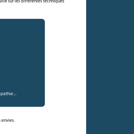
ille sur les différentes techniques
éopathie…
 envies.