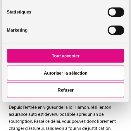
Ils vous seront utiles en cas de contrôle, d’accident ou pour
Statistiques
toute démarche auprès de votre assureur.
Quels documents fournir pour modifier son
Marketing
contrat d’assurance auto ?
Au fil du temps, votre contrat d’assurance auto peut
nécessiter des ajustements pour rester en phase avec votre
Tout accepter
situation personnelle. Que ce soit pour changer d’assureur
ou pour faire évoluer les termes de votre contrat actuel,
certaines démarches administratives s’imposent.
Autoriser la sélection
Refuser
Changer d’assureur : un processus simplifié
Depuis l’entrée en vigueur de la loi Hamon, résilier son
assurance auto est devenu possible après un an de
souscription. Passé ce délai, vous pouvez donc librement
changer d’assureur, sans avoir à fournir de justification.