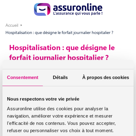
Accueil
Hospitalisation : que désigne le forfait journalier hospitalier ?
Hospitalisation : que désigne le
forfait journalier hospitalier ?
Une hospitalisation engendre des dépenses en matière
Consentement
Détails
À propos des cookies
d’
hébergement
, de
nourriture
et d’
entretien des
chambres
.
Nous respectons votre vie privée
Le forfait journalier hospitalier représente votre
participation à ces frais.
Assuronline utilise des cookies pour analyser la
navigation, améliorer votre expérience et mesurer
En 2012, le forfait journalier hospitalier s’élevait à 18 euros.
Il
l'efficacité de nos contenus. Vous pouvez accepter,
est dû pour tous les séjours supérieurs à 24 heures.
refuser ou personnaliser vos choix à tout moment.