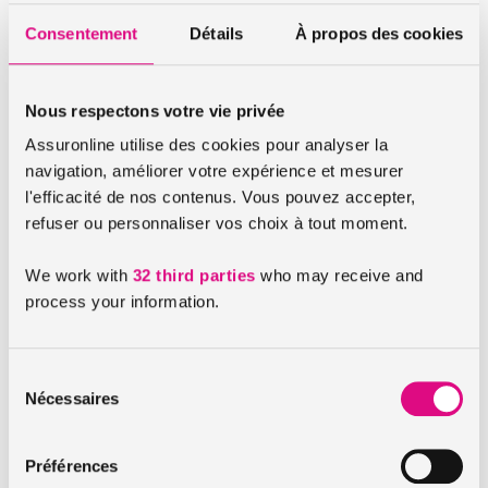
Cette feuille de soins devra mentionner entre autres le
Consentement
Détails
À propos des cookies
nom de l’animal soigné, les dates des consultations ou
visites chez le vétérinaire, la nature et le montant des
actes pratiqués, les médicaments prescrits.
Nous respectons votre vie privée
Les
factures détaillées du vétérinaire
,
des actes
Assuronline utilise des cookies pour analyser la
effectués
et
des médicaments délivrés
.
navigation, améliorer votre expérience et mesurer
l'efficacité de nos contenus. Vous pouvez accepter,
Pour les produits achetés en pharmacie,
refuser ou personnaliser vos choix à tout moment.
l’
ordonnance du vétérinaire accompagnée des
vignettes correspondantes et de la facture du
We work with
32 third parties
who may receive and
pharmacien
.
process your information.
Si votre chien/chat était
malade
, vous serez
remboursé
Sélection
d’ici 60 jours
pour les frais de soins et chirurgicaux.
Nécessaires
du
En revanche, si votre chien/chat a eu un
accident
, le
consentement
remboursement s’effectuera
dans les 30 jours
.
Préférences