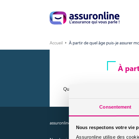
Accueil
À partir de quel âge puis-je assurer m
À part
Que ce soit pour un chien ou pour un 
Consentement
assuronline.com est édité par AssurOne Group, co
Nous respectons votre vie p
Assuronline utilise des cooki