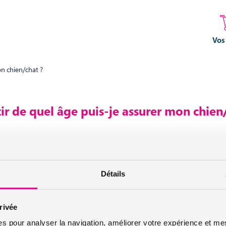
Vos
on chien/chat ?
ir de quel âge puis-je assurer mon chien
chat, vous pouvez l’assurer
à partir de ses 3 mois
.
Détails
urtier grossiste sur internet spécialisé en IARD et en assurances de personn
rivée
es pour analyser la navigation, améliorer votre expérience et mes
Infos et conseils assurance auto