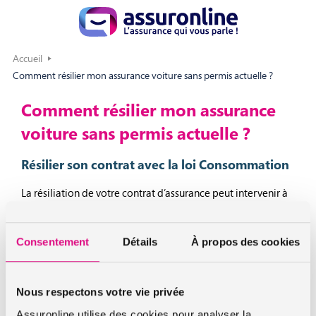
Accueil
Comment résilier mon assurance voiture sans permis actuelle ?
Comment résilier mon assurance
voiture sans permis actuelle ?
Résilier son contrat avec la loi Consommation
La résiliation de votre contrat d’assurance peut intervenir à
tout moment à compter du 1er anniversaire du contrat. La
loi consommation (dite loi Hamon) offre cette possibilité
Consentement
Détails
À propos des cookies
depuis le 1er janvier 2015. La demande de résiliation est
effectuée par le nouvel assureur et intervient dans un délai
d’un mois à compter de la réception par l’ancien assureur de
Nous respectons votre vie privée
la demande de résiliation.
Assuronline utilise des cookies pour analyser la