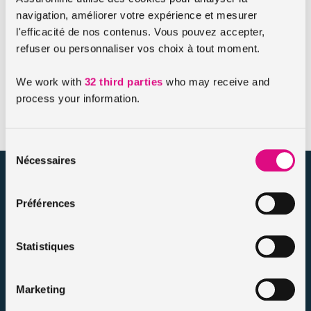
Résiliation du contrat pour changement de
navigation, améliorer votre expérience et mesurer
situation
l'efficacité de nos contenus. Vous pouvez accepter,
refuser ou personnaliser vos choix à tout moment.
La résiliation peut également intervenir à tout moment en
cas de changement de situation : véhicule vendu ou cédé,
We work with
32 third parties
who may receive and
aggravation du risque couvert ou encore augmentation du
process your information.
tarif d’assurance aux conditions prévues au contrat.
Sélection
Nécessaires
du
assuronline.com est édité par AssurOne Group, courtier grossiste
consentement
sur internet spécialisé en IARD et en assurances de personnes
Préférences
Nos dossiers
Mentions légales
Statistiques
Protection des données
Résilier votre contrat
Marketing
Politique d’utilisation des cookies