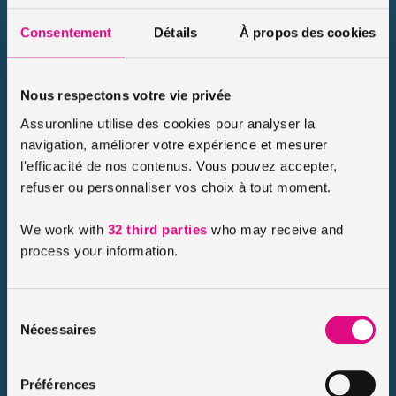
Consentement
Détails
À propos des cookies
Nous respectons votre vie privée
Exemples tarifs assurance scooter
Assuronline utilise des cookies pour analyser la
En quelques clics, vous avez une vision précise de ce que
navigation, améliorer votre expérience et mesurer
vous coûtera votre assurance. La tarif de votre
assurance
l'efficacité de nos contenus. Vous pouvez accepter,
scooter
sera déterminé en fonction de la formule et des
refuser ou personnaliser vos choix à tout moment.
options choisies, de la nature du véhicule et de votre passé
d’assuré.
We work with
32 third parties
who may receive and
process your information.
Tarif assurance scooter 50 :
l’exemple d’un scooter Peugeot
Sélection
Pierre est un jeune actif, il a 26 ans et il habite
Nécessaires
du
Bordeaux
. Pour un usage privé, il utilise chaque jour
consentement
son scooter Buxy M Peugeot. Il a choisi l’
assurance
scooter 50 au tiers
, la formule ECO pour son scooter. Il
Préférences