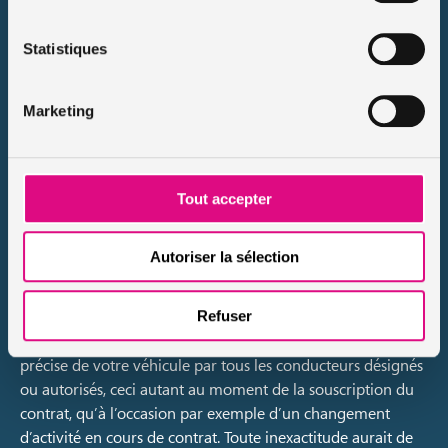
paie 28.06€* par mois, avec l’option garantie du
conducteur.
Statistiques
Tarif assurance scooter 125 :
l’exemple d’un scooter Suzuki
Marketing
Emilie
a choisi l’option scooter 125 pour se rendre
chaque jour au travail. Cette
jeune Lyonnaise de 21
ans
parcourt la ville avec son Suzuki Burgman 125. Elle
a choisi l’
assurance scooter 125 tiers vol incendie
. Son
Tout accepter
assurance scooter 125 lui coûte 53.85 euros* par mois.
Autoriser la sélection
*exemples de tarifs au mois de janvier 2021
Nous attirons particulièrement votre attention sur
Refuser
l’exactitude de votre déclaration concernant l’utilisation
précise de votre véhicule par tous les conducteurs désignés
ou autorisés, ceci autant au moment de la souscription du
contrat, qu’à l’occasion par exemple d’un changement
d’activité en cours de contrat. Toute inexactitude aurait de