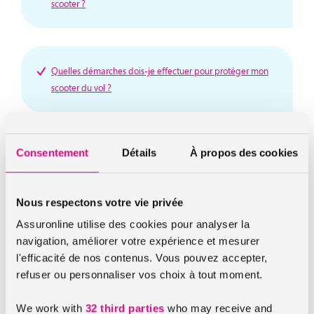
scooter ?
Quelles démarches dois-je effectuer pour protéger mon
scooter du vol ?
Consentement
Détails
À propos des cookies
Tarif d’assurance scooter : mon bonus auto est-il pris en
compte ?
Nous respectons votre vie privée
Assuronline utilise des cookies pour analyser la
Le passager du scooter est-il couvert en cas de sinistre ?
navigation, améliorer votre expérience et mesurer
l'efficacité de nos contenus. Vous pouvez accepter,
refuser ou personnaliser vos choix à tout moment.
Je n’utilise pas mon scooter, puis-je stopper mon
We work with
32 third parties
who may receive and