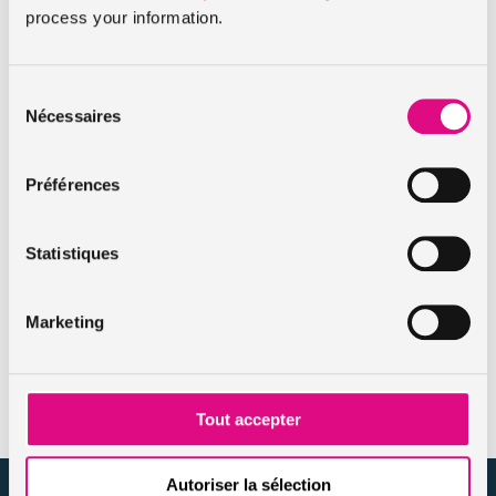
assurance ?
process your information.
Sélection
Nécessaires
Jeune conducteur d’un scooter (-18 ans). Quelle assurance
du
choisir ?
consentement
Préférences
De quelle assistance bénéficier en cas de panne de mon
Statistiques
scooter ?
Marketing
Les accessoires de mon scooter sont-ils assurés ?
Tout accepter
Autoriser la sélection