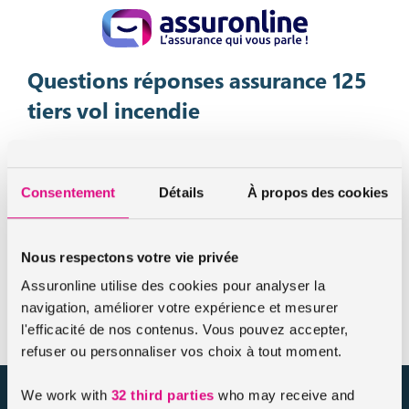
Questions réponses assurance 125
tiers vol incendie
Nos réponses au sujet de l’assurance 125 tiers
vol incendie
Consentement
Détails
À propos des cookies
Toutes les informations pour bien comprendre l’assurance
scooter 125 tiers vol incendie se trouvent dans la FAQ du
même nom.
Nous respectons votre vie privée
Assuronline utilise des cookies pour analyser la
La foire aux questions
navigation, améliorer votre expérience et mesurer
l'efficacité de nos contenus. Vous pouvez accepter,
refuser ou personnaliser vos choix à tout moment.
We work with
32 third parties
who may receive and
assuronline.com est édité par AssurOne Group, courtier grossiste