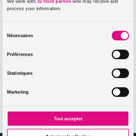
We work with
32 third parties
who may receive and
Je n’utilise pas mon scooter, puis-je stopper mon
process your information.
assurance ?
Sélection
Nécessaires
du
Jeune conducteur d’un scooter (-18 ans). Quelle assurance
consentement
choisir ?
Préférences
Statistiques
De quelle assistance bénéficier en cas de panne de mon
scooter ?
Marketing
Les accessoires de mon scooter sont-ils assurés ?
Tout accepter