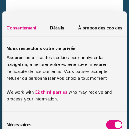
Consentement
Détails
À propos des cookies
Nous respectons votre vie privée
Exemples tarifs assurance moto tiers vol et incendie
Assuronline utilise des cookies pour analyser la
navigation, améliorer votre expérience et mesurer
Prix d’une assurance moto tiers vol
l'efficacité de nos contenus. Vous pouvez accepter,
incendie : l’exemple d’une Honda CBF
refuser ou personnaliser vos choix à tout moment.
A 21 ans, Jules habite à Nice et parcourt la ville avec sa
We work with
32 third parties
who may receive and
moto Honda CBF. Il a trouvé sur assuronline une
process your information.
assurance moto tiers vol incendie
au prix juste. Il paie
chaque mois 31.77 euros* par mois.
Sélection
Nécessaires
L’assurance moto tiers vol incendie :
du