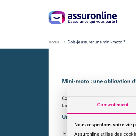
Accueil
Dois-je assurer une mini-moto ?
Mini-moto : une obligation d’
Comme tout véhicule terrestre à mote
Consentement
taille du deux-roues concerné. Cela p
Une mini-moto assurée mais p
Nous respectons votre vie p
Toutefois, ce n’est pas parce que le
vé
Assuronline utilise des cooki