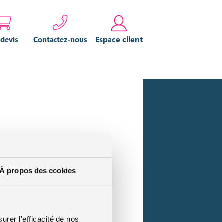
Espace client
 devis
Contactez-nous
sponsabilité civile
. Peu importe la
À propos des cookies
c la mini moto.
 avec votre
mini moto
. En effet, ce
urer l'efficacité de nos