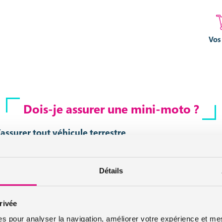
Vos
Dois-je assurer une mini-moto ?
assurer tout véhicule terrestre
ur, la
mini moto doit être assurée
au minimum avec une
garantie re
Détails
ermettra de garantir et indemniser les dommages causés aux tiers ave
as autorisée à emprunter la voie publique
rivée
hicule
est
assuré
que cela vous autorise à emprunter la voie publique
es pour analyser la navigation, améliorer votre expérience et mes