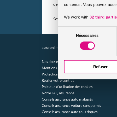
deux roues spécifique est particulièrem
contenus. Vous pouvez accept
We work with
32 third parti
Soyez prudent et respectez les régles 
Sélection
Nécessaires
du
consentement
assuronline.com est édité par AssurOne Group, co
Nos dossiers
Refuser
Mentions légales
Protection des données
Résilier votre contrat
Politique d’utilisation des cookies
Notre FAQ assurance
Conseils assurance auto malussés
Conseils assurance voiture sans permis
Conseils assurance auto tous risques