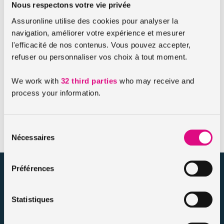
de
recours juridique
d’un tiers envers l’assuré.
Nous respectons votre vie privée
Assuronline utilise des cookies pour analyser la
La protection juridique pour couvrir les frais
navigation, améliorer votre expérience et mesurer
de recours envers un tiers
l'efficacité de nos contenus. Vous pouvez accepter,
La
protection juridique
couvrira aussi les frais de recours
refuser ou personnaliser vos choix à tout moment.
de l’assuré qui souhaite demander réparation auprès d’un
tiers qu’il aurait subi. Le contrat d’assurance peut prévoir des
We work with
32 third parties
who may receive and
limites d’application de la garantie, que ce soit pour les
process your information.
domaines ou le seuil d’intervention, le plafond de prise en
charge ou bien encore un éventuel délai de carence.
Sélection
Nécessaires
du
consentement
Préférences
assuronline.com est édité par AssurOne Group, courtier grossiste
sur internet spécialisé en IARD et en assurances de personnes
Statistiques
Nos dossiers
Mentions légales