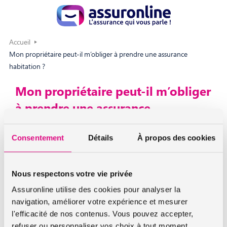
Accueil
Mon propriétaire peut-il m’obliger à prendre une assurance
habitation ?
Mon propriétaire peut-il m’obliger
à prendre une assurance
habitation ?
Consentement
Détails
À propos des cookies
Oui. La souscription d’une assurance qui vous garantit
contre l’incendie et le dégât des eaux est obligatoire.
Nous respectons votre vie privée
Si vous n’en souscrivez pas, le propriétaire est en droit de
Assuronline utilise des cookies pour analyser la
résilier votre bail.
navigation, améliorer votre expérience et mesurer
l'efficacité de nos contenus. Vous pouvez accepter,
En conséquence, nous vous conseillons de souscrire à une
refuser ou personnaliser vos choix à tout moment.