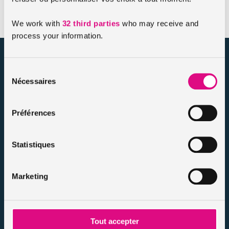
assurance multirisque habitation
.
We work with
32 third parties
who may receive and
process your information.
assuronline.com est édité par AssurOne Group, courtier grossiste
sur internet spécialisé en IARD et en assurances de personnes
Sélection
Nécessaires
du
Nos dossiers
consentement
Mentions légales
Préférences
Protection des données
Résilier votre contrat
Politique d’utilisation des cookies
Statistiques
Notre FAQ assurance
Conseils assurance auto malussés
Marketing
Conseils assurance voiture sans permis
Conseils assurance auto tous risques
Conseils assurance auto pour résiliés
Tout accepter
Infos et conseils assurance auto