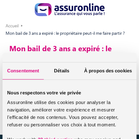
Accueil
Mon bail de 3 ans a expiré : le propriétaire peut-il me faire partir ?
Mon bail de 3 ans a expiré : le
propriétaire peut-il me faire partir
?
Consentement
Détails
À propos des cookies
Non. Si le bailleur ne vous a pas donné congé dans les
délais (6 mois avant la fin du bail), le contrat de location est
Nous respectons votre vie privée
reconduit tacitement. Votre bail repart alors pour trois ans.
Assuronline utilise des cookies pour analyser la
navigation, améliorer votre expérience et mesurer
l'efficacité de nos contenus. Vous pouvez accepter,
refuser ou personnaliser vos choix à tout moment.