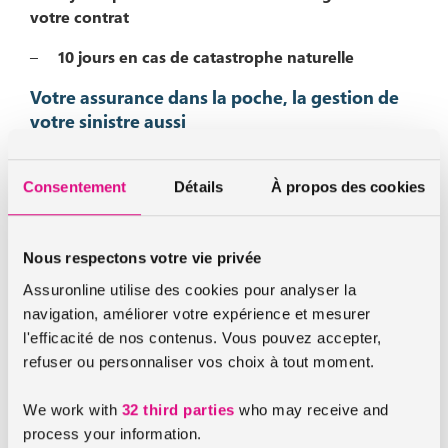
votre contrat
–
10 jours en cas de catastrophe naturelle
Votre assurance dans la poche, la gestion de
votre sinistre aussi
AssurOnline vous recommande de déclarer votre sinistre
via
votre espace perso,
ou bien directement depuis votre
Consentement
Détails
À propos des cookies
appli mobile dans la rubrique «
déclarer un sinistre
».
Vous pouvez aussi déclarer votre sinistre…
Nous respectons votre vie privée
Vous pouvez également
déclarer votre sinistre
de
Assuronline utilise des cookies pour analyser la
façon plus traditionnelle en passant :
navigation, améliorer votre expérience et mesurer
l'efficacité de nos contenus. Vous pouvez accepter,
par email à l’adresse
sinistres@assuronline.com
refuser ou personnaliser vos choix à tout moment.
par téléphone au 01.76.29.75.00.
We work with
32 third parties
who may receive and
par courrier recommandé à l’adresse suivante :
process your information.