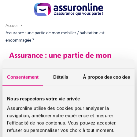
Accueil
Assurance : une partie de mon mobilier / habitation est
endommagée ?
Assurance : une partie de mon
mobilier / habitation est
endommagée ?
Consentement
Détails
À propos des cookies
Votre assurance vous permet de remplacer ou réparer
uniquement les biens endommagés. Une indemnité vous
Nous respectons votre vie privée
sera versée pour remettre les lieux dans le même état où il
Assuronline utilise des cookies pour analyser la
était avant le sinistre.
navigation, améliorer votre expérience et mesurer
l'efficacité de nos contenus. Vous pouvez accepter,
refuser ou personnaliser vos choix à tout moment.