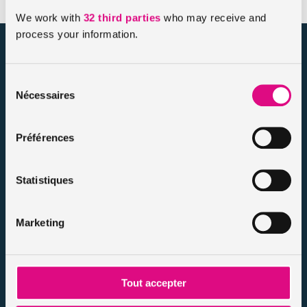
We work with
32 third parties
who may receive and
process your information.
assuronline.com est édité par AssurOne Group, courtier grossiste
sur internet spécialisé en IARD et en assurances de personnes
Sélection
Nécessaires
du
Nos dossiers
consentement
Mentions légales
Protection des données
Préférences
Résilier votre contrat
Politique d’utilisation des cookies
Statistiques
Notre FAQ assurance
Conseils assurance auto malussés
Conseils assurance voiture sans permis
Marketing
Conseils assurance auto tous risques
Conseils assurance auto pour résiliés
Infos et conseils assurance auto
Tout accepter
Infos et conseils assurance moto