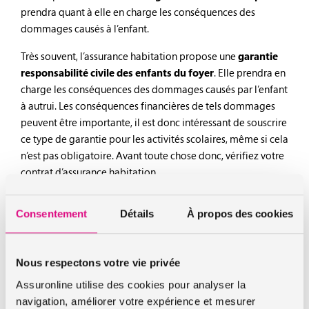
prendra quant à elle en charge les conséquences des
dommages causés à l’enfant.
Très souvent, l’assurance habitation propose une
garantie
responsabilité civile des enfants du foyer
. Elle prendra en
charge les conséquences des dommages causés par l’enfant
à autrui. Les conséquences financières de tels dommages
peuvent être importante, il est donc intéressant de souscrire
ce type de garantie pour les activités scolaires, même si cela
n’est pas obligatoire. Avant toute chose donc, vérifiez votre
contrat d’assurance habitation.
Ainsi, dans la plupart des cas, l’
assurance habitation
Consentement
Détails
À propos des cookies
proposée par AssurOnline
inclut automatiquement la
garantie responsabilité civile des enfants du foyer.
Assurance scolaire : une option
Nous respectons votre vie privée
complémentaire pour aller plus loin
Assuronline utilise des cookies pour analyser la
navigation, améliorer votre expérience et mesurer
AssurOnline va plus loin et vous propose, sous la forme