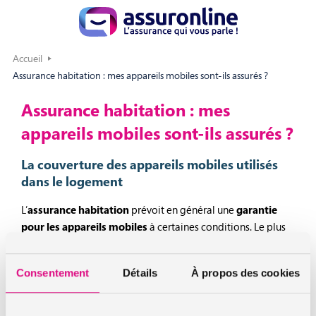
Accueil
Assurance habitation : mes appareils mobiles sont-ils assurés ?
Assurance habitation : mes
appareils mobiles sont-ils assurés ?
La couverture des appareils mobiles utilisés
dans le logement
L’
assurance habitation
prévoit en général une
garantie
pour les appareils mobiles
à certaines conditions. Le plus
souvent, la couverture des appareils mobiles est limitée à
une utilisation de ces derniers à l’intérieur du logement en
Consentement
Détails
À propos des cookies
question.
Ils sont évidemment pris en charge en cas de
vol avec