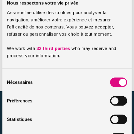
effraction
,
incendie
ou
inondation
. Dans tous les cas,
Nous respectons votre vie privée
concernant la protection des appareils mobiles, il
Assuronline utilise des cookies pour analyser la
conviendra de vérifier ce qui est prévu au contrat ainsi que
navigation, améliorer votre expérience et mesurer
les conditions d’application des garanties.
l'efficacité de nos contenus. Vous pouvez accepter,
refuser ou personnaliser vos choix à tout moment.
A l’extérieur du logement, une assurance
spécifique pour l’assurance de votre mobile
We work with
32 third parties
who may receive and
Pour ce qui est de l’extérieur du logement, l’assurance de vos
process your information.
appareils mobiles relèveront d’un contrat d’assurance
spécifique.
Sélection
Nécessaires
du
consentement
Préférences
assuronline.com est édité par AssurOne Group, courtier grossiste
sur internet spécialisé en IARD et en assurances de personnes
Statistiques
Nos dossiers
Mentions légales