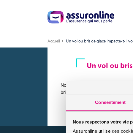
Accueil
Un vol ou bris de glace impacte-t-il vo
Un vol ou bris
Non, seuls les accidents responsables o
bris de glace, incendie et un accident
Consentement
Nous respectons votre vie p
Assuronline utilise des cooki