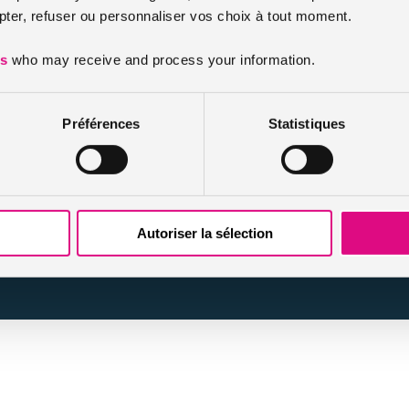
er, refuser ou personnaliser vos choix à tout moment.
urtier grossiste sur internet spécialisé en IARD et en assurances de personn
es
who may receive and process your information.
Infos et conseils assurance auto
Infos et conseils assurance moto
Infos et conseils assurance habitation
Préférences
Statistiques
Infos et conseils assurance personnes / animaux
Nos actualités
Autoriser la sélection