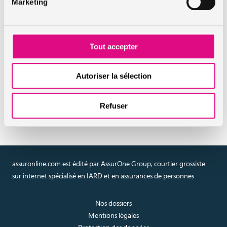
Marketing
En savoir plus sur l'assurance
Tout accepter
auto
Autoriser la sélection
Réaliser un devis en ligne
assurance auto
Refuser
assuronline.com est édité par AssurOne Group, courtier grossiste
sur internet spécialisé en IARD et en assurances de personnes
Nos dossiers
Mentions légales