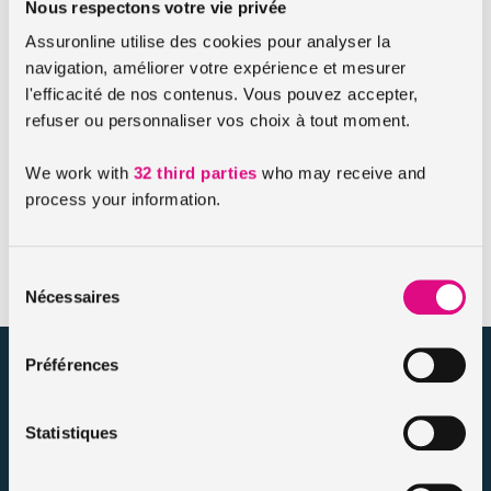
cette garantie varient d’un assureur à un autre et sont
Nous respectons votre vie privée
toujours inscrites au contrat. Il s’agit principalement des
Assuronline utilise des cookies pour analyser la
vitres latérales
, du
pare-brise
et de la
lunette arrière
.
navigation, améliorer votre expérience et mesurer
l'efficacité de nos contenus. Vous pouvez accepter,
La garantie bris de glaces s’applique après
refuser ou personnaliser vos choix à tout moment.
réparation
La
garantie bris de glaces
permettra que soit pris en
We work with
32 third parties
who may receive and
charge la
réparation
ou le
remplacement
du
pare-brise
.
process your information.
Une fois la réparation effectuée, la garantie continue de
s’appliquer.
Sélection
Nécessaires
du
consentement
assuronline.com est édité par AssurOne Group, courtier grossiste
Préférences
sur internet spécialisé en IARD et en assurances de personnes
Statistiques
Nos dossiers
Mentions légales