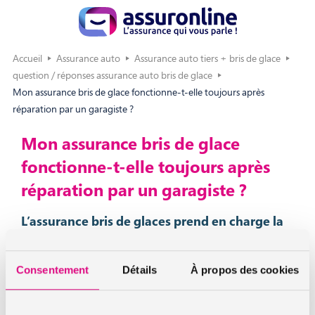
Accueil
Assurance auto
Assurance auto tiers + bris de glace
question / réponses assurance auto bris de glace
Mon assurance bris de glace fonctionne-t-elle toujours après
réparation par un garagiste ?
Mon assurance bris de glace
fonctionne-t-elle toujours après
réparation par un garagiste ?
L’assurance bris de glaces prend en charge la
réparation
La
garantie bris de glaces
prend en charge les frais de
Consentement
Détails
À propos des cookies
réparation ou de remplacement des
parties vitrées
cassées
de votre véhicule. Les partie vitrées concernées par