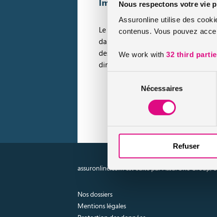
Impossible en cas d’un retrai
Nous respectons votre vie p
Assuronline utilise des cooki
Le
stage de récupération de points
s
contenus. Vous pouvez accept
dans le
permis probatoire
. Toutefois
des 6 points de ton permis probatoire 
We work with
32 third parti
directement à l’annulation de ton pe
Sélection
Nécessaires
du
En savoir 
consentement
l'assuran
Refuser
assuronline.com est édité par AssurOne Group, co
Nos dossiers
Mentions légales