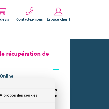
Espace client
 devis
Contactez-nous
de récupération de
rOnline
r AssurOnline pour l
‘assurance auto
tu pourras compter sur AssurOnline pour
À propos des cookies