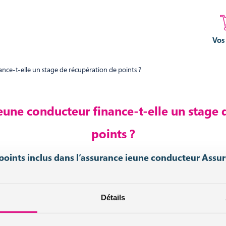
Vos
ance-t-elle un stage de récupération de points ?
jeune conducteur finance-t-elle un stage 
points ?
points inclus dans l’assurance jeune conducteur Assu
pération de points
est incluse dans toutes les formules proposées pa
ster très prudent sur la route, tu sais qu’en cas d’écart sur la route, 
Détails
int perdus.