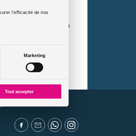
urer l'efficacité de nos
r reconstituer les 6 points présents
ints
ne sera
pas possible.
Le retrait
n stage puisqu’il conduira
Marketing
 devis en ligne
ance auto
Tout accepter
es