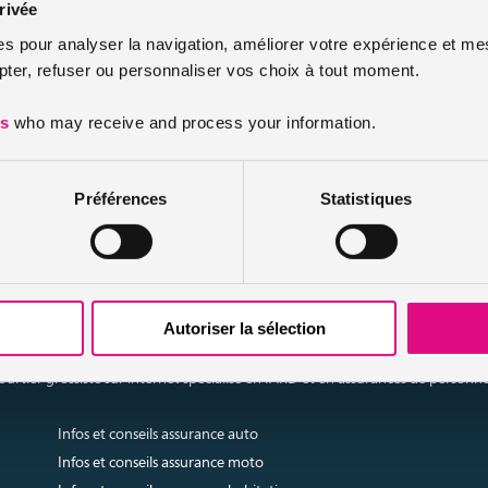
t de 6 points au jeune conducteur
rivée
es pour analyser la navigation, améliorer votre expérience et mes
era particulièrement intéressant si tu as perdu de 1 à 3 ou 4 points pou
er, refuser ou personnaliser vos choix à tout moment.
, attention, il existe un cas dans lequel le
stage de récupération de po
au cours de la 1ère année de permis ne sera pas « rattrapable » par u
es
who may receive and process your information.
rmis de conduire. Prudence maximale donc !
Préférences
Statistiques
plus sur
Réaliser un
ce auto
assur
Autoriser la sélection
urtier grossiste sur internet spécialisé en IARD et en assurances de personn
Infos et conseils assurance auto
Infos et conseils assurance moto