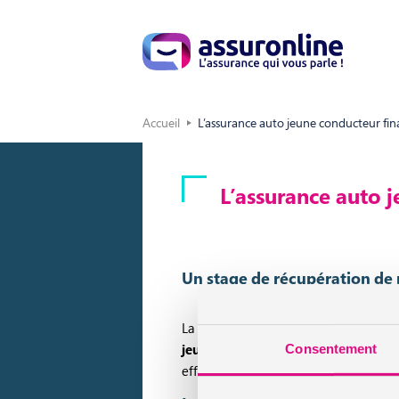
Accueil
L’assurance auto jeune conducteur fin
L’assurance auto 
Un stage de récupération de 
La prise en charge d’un
stage de récu
jeune
! Ainsi, même s’il convient de re
Consentement
effectuer un stage et récupérer les po