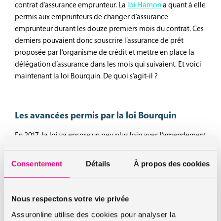
contrat d’assurance emprunteur. La
loi Hamon
a quant à elle
permis aux emprunteurs de changer d’assurance
emprunteur durant les douze premiers mois du contrat. Ces
derniers pouvaient donc souscrire l’assurance de prêt
proposée par l’organisme de crédit et mettre en place la
délégation d’assurance dans les mois qui suivaient. Et voici
maintenant la loi Bourquin. De quoi s’agit-il ?
Les avancées permis par la loi Bourquin
En 2017, la loi va encore un peu plus loin avec l’amendement
Bourquin. En effet, l’emprunteur pourra changer d’assurance
emprunteur chaque année à la date anniversaire du contrat.
Consentement
Détails
À propos des cookies
Cette possibilité est soumise à deux conditions :
le respect d’un préavis de deux mois
Nous respectons votre vie privée
la souscription de garanties au moins équivalentes au
Assuronline utilise des cookies pour analyser la
niveau de couverture exigé par l’organisme de crédit