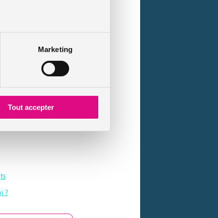
Marketing
oches de la capitale comme la
ouvoir en profiter non loin de Paris
es et la région Provence-Alpes-Côte
Tout accepter
u niveau local. Mais face à une
ts
i ?