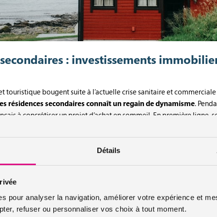
secondaires : investissements immobilie
 et touristique bougent suite à l’actuelle crise sanitaire et commercial
es résidences secondaires connaît un regain de dynamisme
. Penda
rançais à concrétiser un projet d’achat en sommeil. En première ligne, 
Détails
: la montagne l’emporte !
rivée
se trouve en première position :
la montagne
. En effet, en 2020, la mo
ivale. Effectivement, pour oublier les mauvais souvenirs du confinemen
es pour analyser la navigation, améliorer votre expérience et mes
ntassés comme dans les grandes villes, fuyant ainsi ces dernières. Cet
er, refuser ou personnaliser vos choix à tout moment.