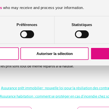
iteurs comme par exemple en Isère : +15% de fréquentation.
es
who may receive and process your information.
utres coins prisés de la France
Préférences
Statistiques
s particulièrement les parisiens ont décidé de choisir des régions pr
icardie. La raison ? Beaucoup ont adopté le télétravail et souhaitent p
reste de la France, ils plébiscitent l’Occitanie, l’Auvergne-Rhône-Alp
Autoriser la sélection
de voir si ce regain d’intérêt va se traduire par une hausse des prix a
s prix sont tout de même repartis à la hausse.
Assurance prêt immobilier : nouvelle loi pour la résiliation des contra
Assurance habitation : comment se protéger en cas d’incendie chez so