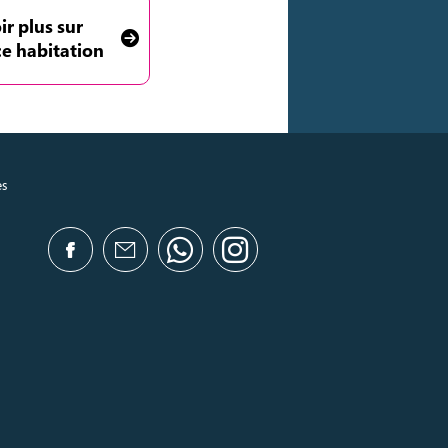
ir plus sur
ce habitation
es