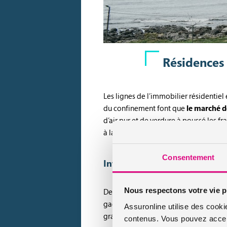
Résidences 
Les lignes de l’immobilier résidentiel
du confinement font que
le marché d
d’air pur et de verdure à poussé les f
à la mer qui sont les plus convoitées.
Consentement
Investissements immobiliers 
Nous respectons votre vie p
Devant les villes du littoral français, 
gagnantes de la saison touristique est
Assuronline utilise des cooki
grands espaces sans pour autant être e
contenus. Vous pouvez accept