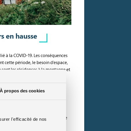
rs en hausse
e lié à la COVID-19. Les conséquences
nt cette période, le besoin d’espace,
se sont les résidences à la montagne et
À propos des cookies
ntagne a été l’une des destinations
t, les français ont voulu profiter de
urer l'efficacité de nos
 été, cette destination à du coup