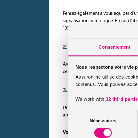
Pensez également à vous équiper d’un 
signalisation homologué. En cas d’ab
135 €, amende minorée de 90 €).
2. Préparer votre véhicule : 
Consentement
Avant chaque départ, pensez à étudier 
Nous respectons votre vie p
ces facteurs peuvent avoir un impact 
Assuronline utilise des cooki
contenus. Vous pouvez accept
3. Adopter une conduite éco
We work with
32 third parti
Une conduite éco-Citoyenne (ou éco-
Sélection
appliquée, elle a un impact significati
Nécessaires
du
consentement
Voici les principales règles de la c