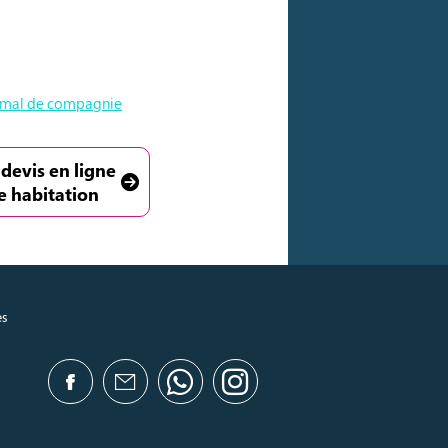
animal de compagnie
 devis en ligne
e habitation
es