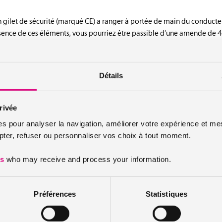
gilet de sécurité (marqué CE) a ranger à portée de main du conducteu
sence de ces éléments, vous pourriez être passible d’une amende de 
planifier ses déplacements à l’avance
Détails
votre itinéraire, l’état du trafic, les conditions météorologiques et é
rivée
direct sur votre manière de conduire mais également sur votre budget
es pour analyser la navigation, améliorer votre expérience et mes
er, refuser ou personnaliser vos choix à tout moment.
-citoyenne
es
who may receive and process your information.
conduite) est une conduite écologique et économique adaptée aux m
f sur la consommation et l’environnement, ainsi que sur la sécurité.
Préférences
Statistiques
onduite éco-citoyenne
: