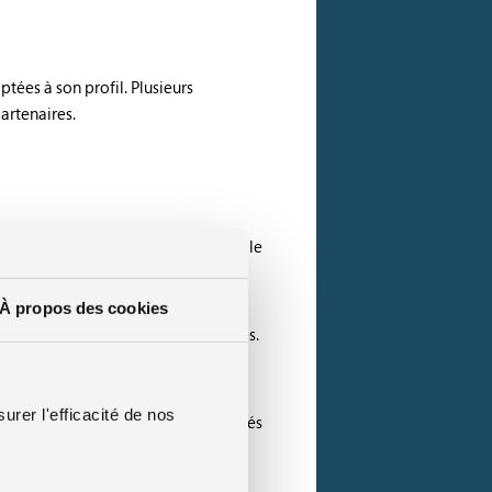
ées à son profil. Plusieurs
artenaires.
nies d’assurance comprennent mieux le
À propos des cookies
ées avec des franchises plus élevées.
urer l'efficacité de nos
se en charge. Ces assureurs spécialisés