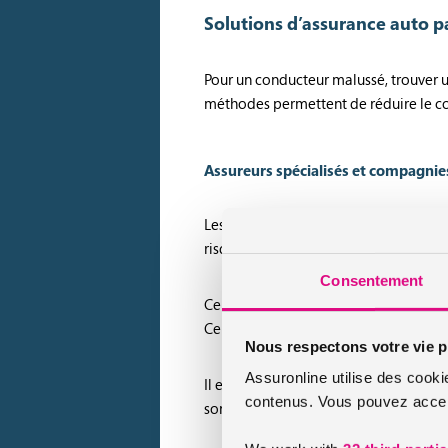
Solutions d’assurance auto p
Pour un conducteur malussé, trouver 
méthodes permettent de réduire le co
Assureurs spécialisés et compagnie
Les
assureurs spécialisés
dans les prof
risque lié aux antécédents et adapten
Consentement
Certaines compagnies classiques ont a
Cela permet de diminuer la prime annu
Nous respectons votre vie p
Assuronline utilise des cooki
Il est important de vérifier les exclus
contenus. Vous pouvez accept
sont souvent disponibles en ligne, fac