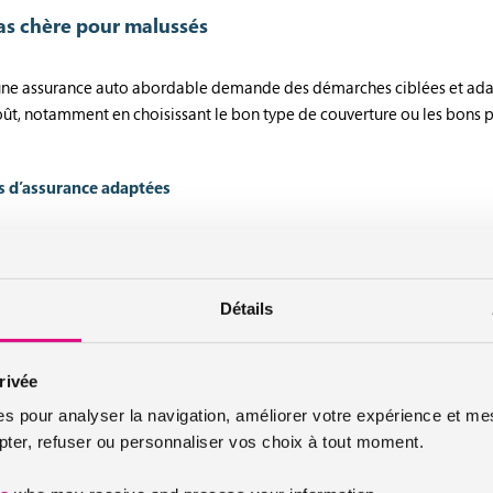
as chère pour malussés
une assurance auto abordable demande des démarches ciblées et adapt
ût, notamment en choisissant le bon type de couverture ou les bons p
s d’assurance adaptées
ils malussés offrent souvent des tarifs plus compétitifs. Ces compag
t leurs offres en conséquence.
Détails
ussi des sections dédiées aux malussés, proposant des formules ajust
elle tout en restant assuré légalement.
rivée
es pour analyser la navigation, améliorer votre expérience et mes
ions de garantie, car les offres plus économiques peuvent limiter la pri
er, refuser ou personnaliser vos choix à tout moment.
ilitant la comparaison et la souscription.