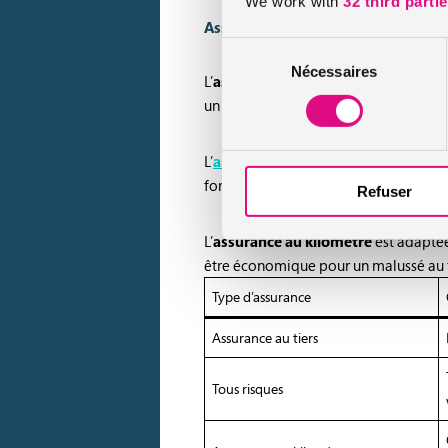
We work with
32 third parti
Assurance auto au tiers, assurance 
Sélection
Nécessaires
du
L’
assurance auto au tiers
couvre uniqu
consentement
un malussé mais offre une protection 
L’
assurance tous risques
est plus com
formule doit être justifié par la valeur
Refuser
L’
assurance au kilomètre
est adaptée
être économique pour un malussé au fa
Type d’assurance
Assurance au tiers
Tous risques