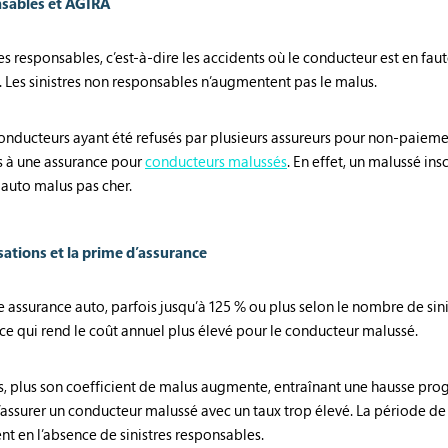
nsables et AGIRA
s responsables, c’est-à-dire les accidents où le conducteur est en faute.
 Les sinistres non responsables n’augmentent pas le malus.
conducteurs ayant été refusés par plusieurs assureurs pour non-paiem
ès à une assurance pour
conducteurs malussés
. En effet, un malussé in
e auto malus pas cher.
ations et la prime d’assurance
 assurance auto, parfois jusqu’à 125 % ou plus selon le nombre de sini
 ce qui rend le coût annuel plus élevé pour le conducteur malussé.
s, plus son coefficient de malus augmente, entraînant une hausse progr
surer un conducteur malussé avec un taux trop élevé. La période de 
nt en l’absence de sinistres responsables.