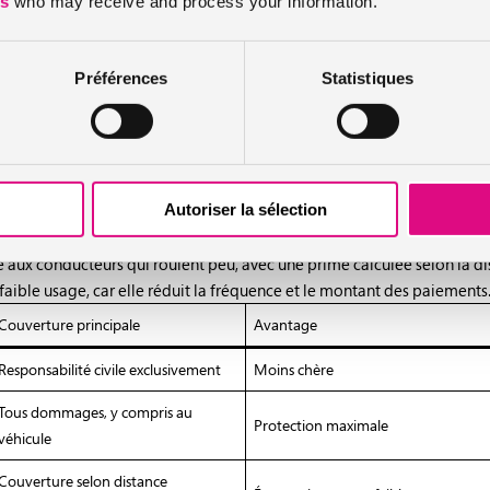
es
who may receive and process your information.
tous risques et assurance au kilomètre
Préférences
Statistiques
ement la responsabilité civile, réduisant ainsi le coût de la prime. Ell
limitée.
plète, incluant les dommages au véhicule, mais elle est aussi plus oné
 du véhicule.
Autoriser la sélection
 aux conducteurs qui roulent peu, avec une prime calculée selon la d
ible usage, car elle réduit la fréquence et le montant des paiements
Couverture principale
Avantage
Responsabilité civile exclusivement
Moins chère
Tous dommages, y compris au
Protection maximale
véhicule
Couverture selon distance