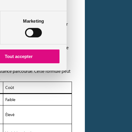
Marketing
e est la solution la moins chère pour
reuse. Pour un malussé, choisir cette
Tout accepter
istance parcourue. Cette formule peut
.
Coût
Faible
Élevé