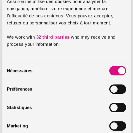
Assuronline utilise des cookies pour analyser la
navigation, améliorer votre expérience et mesurer
Lorsque votre voiture vieillit, il est préférable de bien se
l'efficacité de nos contenus. Vous pouvez accepter,
protéger sur la garantie panne mécanique en cas de panne,
refuser ou personnaliser vos choix à tout moment.
car cela peut vite arriver et vous mettre dans l’embarras. Les
coûts liés à une réparation, un dépannage, un remorquage,
We work with
32 third parties
who may receive and
le changement d’une pièce ou encore le prêt d’une voiture
process your information.
le temps que la vôtre est au garage sont souvent très
importants.
Sélection
Nécessaires
du
A lire aussi :
consentement
Quel avenir pour les vitres teintées en France ?
Préférences
Les nouvelles questions du code de la route en vigueur
!
Statistiques
Deux-roues connecté : trois grandes marques
s’associent
Marketing