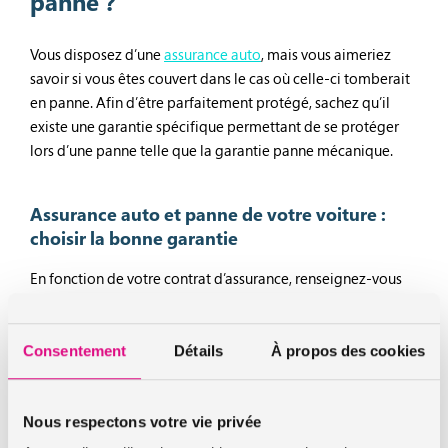
panne ?
Vous disposez d’une
assurance auto
, mais vous aimeriez
savoir si vous êtes couvert dans le cas où celle-ci tomberait
en panne. Afin d’être parfaitement protégé, sachez qu’il
existe une garantie spécifique permettant de se protéger
lors d’une panne telle que la garantie panne mécanique.
Assurance auto et panne de votre voiture :
choisir la bonne garantie
En fonction de votre contrat d’assurance, renseignez-vous
afin de connaître la couverture dont vous bénéficiez. Celle-
ci peut varier en fonction de l’âge de votre véhicule, de la
durée de couverture, mais aussi de la puissance du moteur.
Consentement
Détails
À propos des cookies
Les plafonds varient en fonction de votre assurance.
Certaines garanties panne permettent de disposer d’une
assistance, que vous soyez devant chez vous ou à des
Nous respectons votre vie privée
centaines de kilomètres de là.