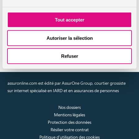
En savoir plus sur l'assurance
auto
Tout accepter
Réaliser un devis en ligne
Autoriser la sélection
assurance auto
Refuser
assuronline.com est édité par AssurOne Group, courtier grossiste
sur internet spécialisé en IARD et en assurances de personnes
Nos dossiers
Mentions légales
Protection des données
Résilier votre contrat
Politique d’utilisation des cookies